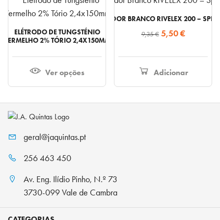
REVELADOR BRANCO RIVELEX 200 – SPRA
O
O
ELÉTRODO DE TUNGSTÉNIO
5,50
€
9,35
€
VERMELHO 2% TÓRIO 2,4X150MM
preço
preço
original
atual
era:
é:
Ver opções
Adicionar
9,35 €.
5,50 €.
geral@jaquintas.pt
256 463 450
Av. Eng. Ilídio Pinho, N.º 73
3730-099 Vale de Cambra
CATEGORIAS