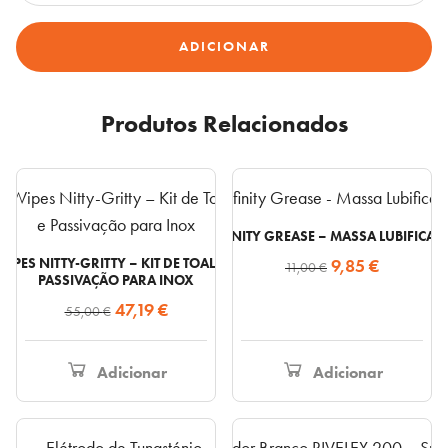
Metaclean
ADICIONAR
400ml
Produtos Relacionados
INFINITY GREASE – MASSA LUBIFICAN
O
O
WIPES NITTY-GRITTY – KIT DE TOALHITAS DE LIMPEZA E
9,85
€
11,00
€
PASSIVAÇÃO PARA INOX
preço
preço
O
O
47,19
€
55,00
€
original
atual
preço
preço
era:
é:
original
atual
11,00 €.
9,85 €.
Adicionar
Adicionar
era:
é:
55,00 €.
47,19 €.