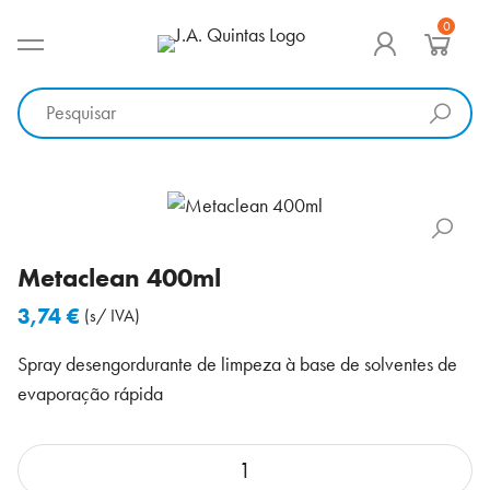
Ir
0
para
MENU PRINCIPAL
J.A. Quintas
Equipamento e acessórios para a indústria
o
conteúdo
Metaclean 400ml
3,74
€
(s/ IVA)
Spray desengordurante de limpeza à base de solventes de
evaporação rápida
Quantidade
de