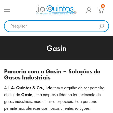
Ir
0
para
MENU PRINCIPAL
o
J.A. Quintas
Equipamento e acessórios para a indústria
conteúdo
Gasin
Parceria com a Gasin – Soluções de
Gases Industriais
A
J.A. Quintas & Ca., Lda
tem o orgulho de ser parceira
oficial da
Gasin
, uma empresa líder no fornecimento de
gases industriais, medicinais e especiais. Esta parceria
permite-nos oferecer aos nossos clientes soluções