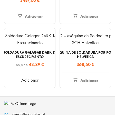
3487,00
€
Adicionar
Adicionar
E SOLDADURA GALAGAR DARK 135998 – AUTO-
SPOT 100 ECO – MÁQUINA DE SOLDADURA POR PONT
ESCURECIMENTO
HELVETICA
O
O
43,89
€
368,50
€
65,89
€
preço
preço
original
atual
Adicionar
Adicionar
era:
é:
65,89 €.
43,89 €.
geral@jaquintas.pt