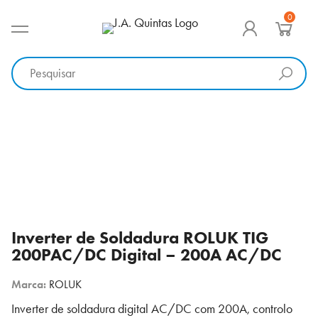
Ir
0
para
MENU PRINCIPAL
J.A. Quintas
Equipamento e acessórios para a indústria
o
conteúdo
Inverter de Soldadura ROLUK TIG
200PAC/DC Digital – 200A AC/DC
Marca:
ROLUK
Inverter de soldadura digital AC/DC com 200A, controlo