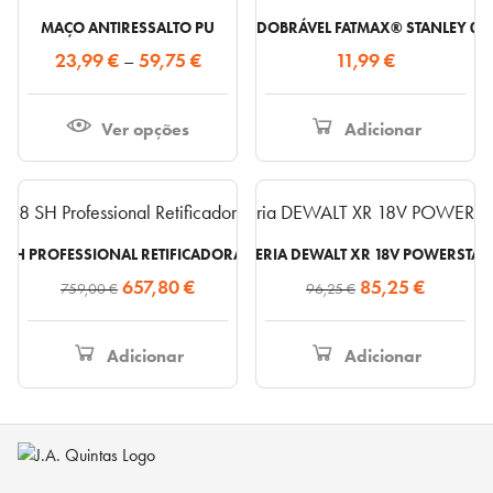
product
MAÇO ANTIRESSALTO PU
X-ACTO DOBRÁVEL FATMAX® STANLEY 0-1
has
Price
23,99
€
–
59,75
€
11,99
€
multiple
range:
variants.
23,99 €
Ver opções
Adicionar
The
through
options
59,75 €
may
be
chosen
 SH PROFESSIONAL RETIFICADORA DIREITA
BATERIA DEWALT XR 18V POWERSTAC
on
O
O
O
O
657,80
€
85,25
€
759,00
€
96,25
€
the
preço
preço
preço
preço
product
original
atual
original
atual
Adicionar
Adicionar
page
era:
é:
era:
é:
759,00 €.
657,80 €.
96,25 €.
85,25 €.