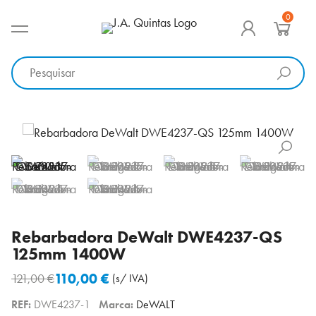
Ir
0
para
MENU PRINCIPAL
J.A. Quintas
Equipamento e acessórios para a indústria
o
conteúdo
Rebarbadora DeWalt DWE4237-QS
125mm 1400W
110,00
€
121,00
€
(s/ IVA)
O
O
REF:
DWE4237-1
Marca:
DeWALT
preço
preço