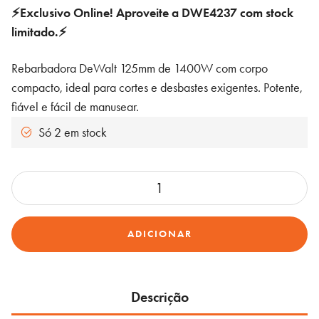
original
atual
⚡Exclusivo Online! Aproveite a DWE4237 com stock
era:
é:
limitado.⚡
121,00 €.
110,00 €.
Rebarbadora DeWalt 125mm de 1400W com corpo
compacto, ideal para cortes e desbastes exigentes. Potente,
fiável e fácil de manusear.
Só 2 em stock
Quantidade
de
Rebarbadora
ADICIONAR
DeWalt
DWE4237-
QS
125mm
Descrição
1400W