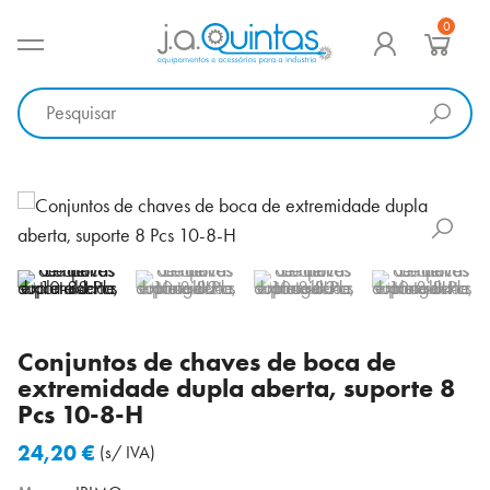
Ir
0
para
MENU PRINCIPAL
o
J.A. Quintas
Equipamento e acessórios para a indústria
conteúdo
Conjuntos de chaves de boca de
extremidade dupla aberta, suporte 8
Pcs 10-8-H
24,20
€
(s/ IVA)