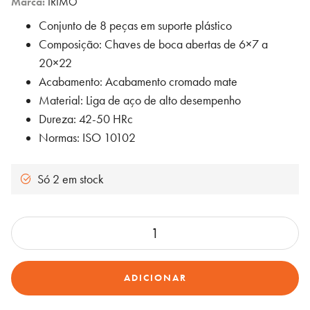
Marca:
IRIMO
Conjunto de 8 peças em suporte plástico
Composição: Chaves de boca abertas de 6×7 a
20×22
Acabamento: Acabamento cromado mate
Material: Liga de aço de alto desempenho
Dureza: 42-50 HRc
Normas: ISO 10102
Só 2 em stock
Quantidade
de
Conjuntos
ADICIONAR
de
chaves