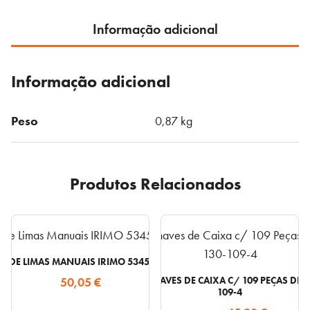
de
boca
Informação adicional
de
extremidade
Informação adicional
dupla
aberta,
suporte
Peso
0,87 kg
8
Pcs
10-
Produtos Relacionados
8-
H
 DE LIMAS MANUAIS IRIMO 534501 – 6 PEÇAS
50,05
CONJUNTO DE CHAVES DE CAIXA C/ 109 PEÇAS DE 1/
€
109-4