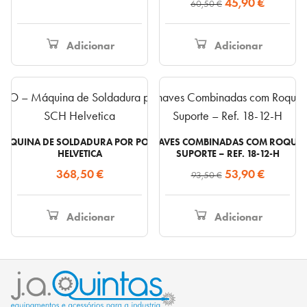
O
O
45,90
€
60,50
€
preço
preço
original
atual
Adicionar
Adicionar
era:
é:
60,50 €.
45,90 €.
 MÁQUINA DE SOLDADURA POR PONTOS PORTÁTIL SCH
CONJUNTO DE CHAVES COMBINADAS COM ROQUETE
HELVETICA
SUPORTE – REF. 18-12-H
O
O
368,50
€
53,90
€
93,50
€
preço
preço
original
atual
Adicionar
Adicionar
era:
é:
93,50 €.
53,90 €.