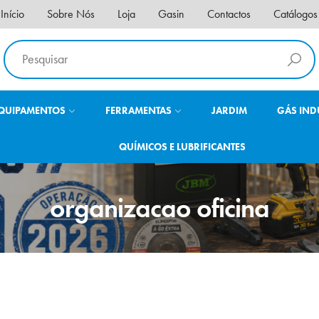
Início
Sobre Nós
Loja
Gasin
Contactos
Catálogos
QUIPAMENTOS
FERRAMENTAS
JARDIM
GÁS IND
QUÍMICOS E LUBRIFICANTES
organizacao oficina