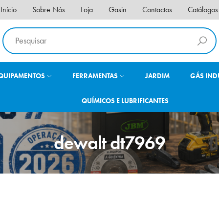
Início
Sobre Nós
Loja
Gasin
Contactos
Catálogos
QUIPAMENTOS
FERRAMENTAS
JARDIM
GÁS IND
QUÍMICOS E LUBRIFICANTES
dewalt dt7969