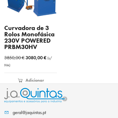
Curvadora de 3
Rolos Monofásica
230V POWERED
PRBM30HV
O
O
3850,00
€
3080,00
€
(s/
preço
preço
IVA)
original
atual
era:
é:
Adicionar
3850,00 €.
3080,00 €.
geral@jaquintas.pt