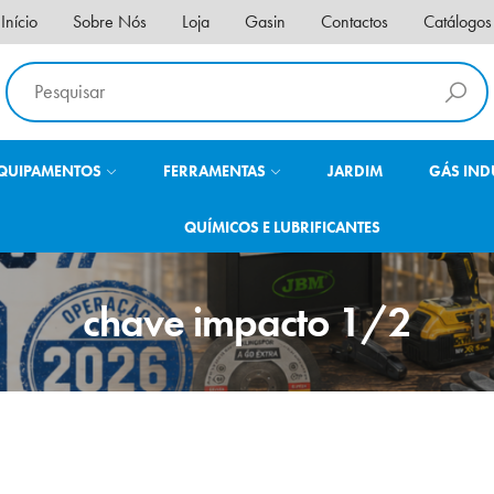
Início
Sobre Nós
Loja
Gasin
Contactos
Catálogos
QUIPAMENTOS
FERRAMENTAS
JARDIM
GÁS IND
QUÍMICOS E LUBRIFICANTES
chave impacto 1/2