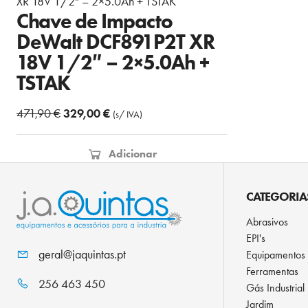
Chave de Impacto
DeWalt DCF891P2T XR
18V 1/2″ – 2×5.0Ah +
TSTAK
O
O
471,90
€
329,00
€
(s/ IVA)
preço
preço
original
atual
Adicionar
era:
é:
471,90 €.
329,00 €.
CATEGORIA
Abrasivos
EPI's
geral@jaquintas.pt
Equipamentos
Ferramentas
256 463 450
Gás Industrial
Jardim