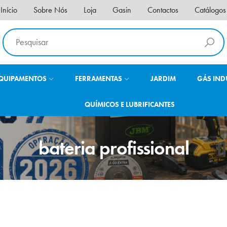
Início
Sobre Nós
Loja
Gasin
Contactos
Catálogos
QUIPAMENTOS
FERRAMENTAS
JARDIM
GÁS IND
QUÍMICOS E LUBRIFICANTES
bateria profissional