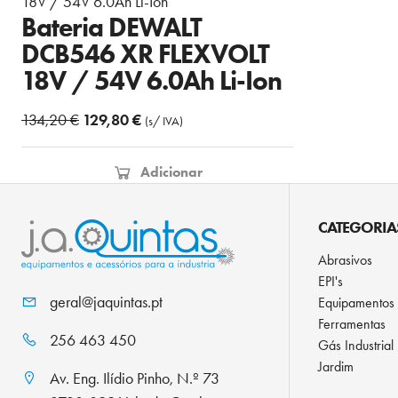
Bateria DEWALT
DCB546 XR FLEXVOLT
18V / 54V 6.0Ah Li-Ion
O
O
134,20
€
129,80
€
(s/ IVA)
preço
preço
original
atual
Adicionar
era:
é:
134,20 €.
129,80 €.
CATEGORIA
Abrasivos
EPI's
geral@jaquintas.pt
Equipamentos
Ferramentas
256 463 450
Gás Industrial
Jardim
Av. Eng. Ilídio Pinho, N.º 73