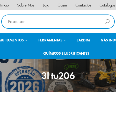
Início
Sobre Nós
Loja
Gasin
Contactos
Catálogos
QUIPAMENTOS
FERRAMENTAS
JARDIM
GÁS IND
QUÍMICOS E LUBRIFICANTES
3l tu206