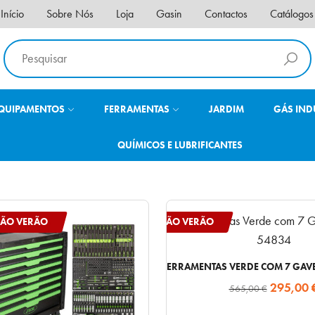
Início
Sobre Nós
Loja
Gasin
Contactos
Catálogos
QUIPAMENTOS
FERRAMENTAS
JARDIM
GÁS IND
QUÍMICOS E LUBRIFICANTES
ÃO VERÃO
OPERAÇÃO VERÃO
CARRO DE FERRAMENTAS VERDE COM 7 GAVE
O
295,00
565,00
€
preço