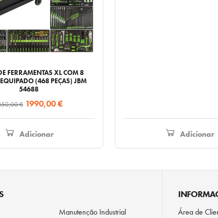
original
era:
565,00 €
DE FERRAMENTAS XL COM 8
EQUIPADO (468 PEÇAS) JBM
54688
O
O
1990,00
€
150,00
€
preço
preço
original
atual
Adicionar
Adicionar
era:
é:
3150,00 €.
1990,00 €.
S
INFORMA
Manutenção Industrial
Área de Clie