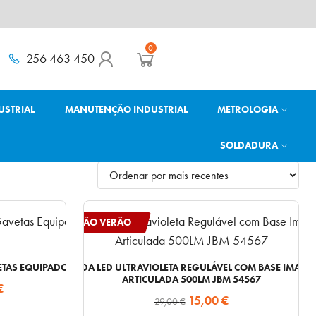
0
256 463 450
USTRIAL
MANUTENÇÃO INDUSTRIAL
METROLOGIA
SOLDADURA
OPERAÇÃO VERÃO
TAS EQUIPADO JBM 54834
LÂMPADA LED ULTRAVIOLETA REGULÁVEL COM BASE IMANT
ARTICULADA 500LM JBM 54567
O
€
O
O
15,00
€
29,00
€
preço