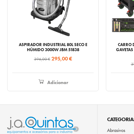
ASPIRADOR INDUSTRIAL 80L SECO E
CARRO 
HÚMIDO 3000W JBM 51838
GAVETAS 
O
O
295,00
€
396,00
€
3
preço
preço
original
atual
era:
é:
Adicionar
396,00 €.
295,00 €.
CATEGORIA
Abrasivos