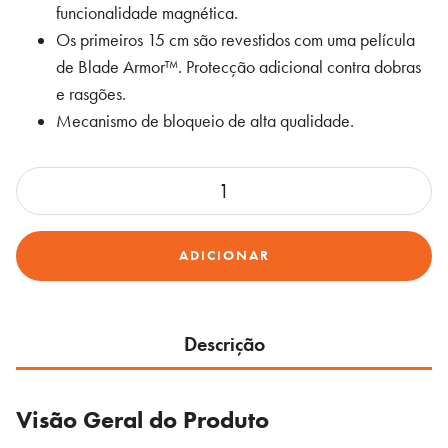
era:
é:
funcionalidade magnética.
38,17 €.
27,17 €.
Os primeiros 15 cm são revestidos com uma película
de Blade Armor™. Protecção adicional contra dobras
e rasgões.
Mecanismo de bloqueio de alta qualidade.
Quantidade
de
DWHT36928-
ADICIONAR
0
Fita
métrica
PRO
Descrição
8m
x
Visão Geral do Produto
32mm