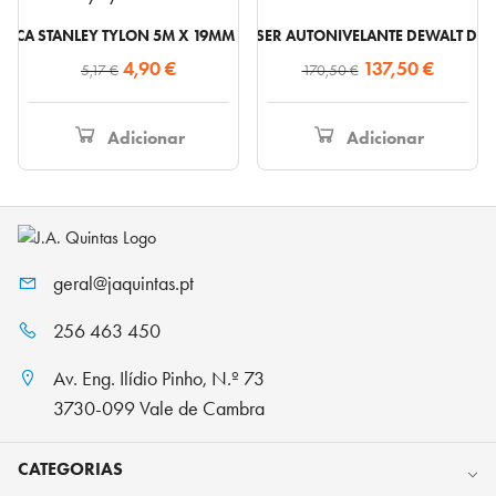
TRICA STANLEY TYLON 5M X 19MM – 0-30-697
NÍVEL LASER AUTONIVELANTE DEWALT D
O
O
O
O
4,90
€
137,50
€
5,17
€
170,50
€
preço
preço
preço
preço
original
atual
original
atual
Adicionar
Adicionar
era:
é:
era:
é:
5,17 €.
4,90 €.
170,50 €.
137,50 
geral@jaquintas.pt
256 463 450
Av. Eng. Ilídio Pinho, N.º 73
3730-099 Vale de Cambra
CATEGORIAS