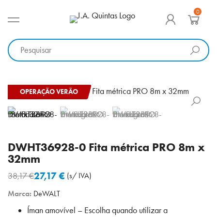
Ir
0
para
MENU PRINCIPAL
J.A. Quintas
Equipamento e acessórios para a indústria
o
conteúdo
OPERAÇÃO VERÃO
DWHT36928-0 Fita métrica PRO 8m x
32mm
27,17
€
38,17
€
(s/ IVA)
O
O
Marca:
DeWALT
preço
preço
original
atual
Íman amovível – Escolha quando utilizar a