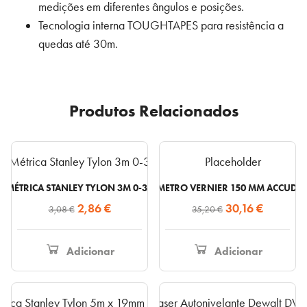
medições em diferentes ângulos e posições.
Tecnologia interna TOUGHTAPES para resistência a
quedas até 30m.
Produtos Relacionados
TA MÉTRICA STANLEY TYLON 3M 0-30-687
PAQUÍMETRO VERNIER 150 MM ACCUD 5
O
O
O
O
2,86
€
30,16
€
3,08
€
35,20
€
preço
preço
preço
preço
original
atual
original
atual
Adicionar
Adicionar
era:
é:
era:
é:
3,08 €.
2,86 €.
35,20 €.
30,16 €.