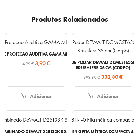
Produtos Relacionados
 DE PROTEÇÃO AUDITIVA GAMA MPA-265 – 27DB
O
O
3,90
ELETROSERRA DE PODAR DEWALT DCMCST635N 
€
4,29
€
BRUSHLESS 35 CM (CORPO)
preço
preço
O
O
382,80
€
393,80
€
original
atual
preço
preço
era:
é:
original
atual
4,29 €.
3,90 €.
Adicionar
Adicionar
era:
é:
393,80 €.
382,80
COMBINADO DEWALT D25133K SDS-PLUS 800W
DWHT38114-0 FITA MÉTRICA COMPACTA 5