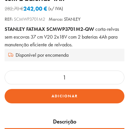
242,00
€
282,70
€
(s/ IVA)
O
O
REF:
SCMWP3701M2
Marca:
STANLEY
preço
preço
original
atual
STANLEY FATMAX SCMWP3701M2-QW
corta-relvas
era:
é:
sem escovas 37 cm V20 2x18V com 2 baterias 4Ah para
282,70 €.
242,00 €.
manutenção eficiente de relvados.
Disponível por encomenda
Quantidade
de
SCMWP3701M2-
ADICIONAR
QW
Corta-
Relvas
sem
Descrição
escovas