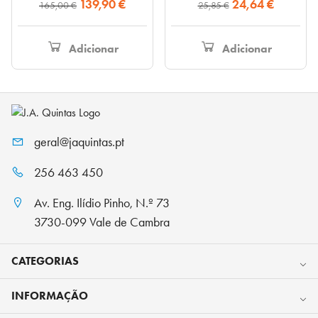
O
O
O
O
139,90
€
24,64
€
165,00
€
25,85
€
preço
preço
preço
preço
original
atual
original
atual
Adicionar
Adicionar
era:
é:
era:
é:
165,00 €.
139,90 €.
25,85 €.
24,64 €.
geral@jaquintas.pt
256 463 450
Av. Eng. Ilídio Pinho, N.º 73
3730-099 Vale de Cambra
CATEGORIAS
INFORMAÇÃO