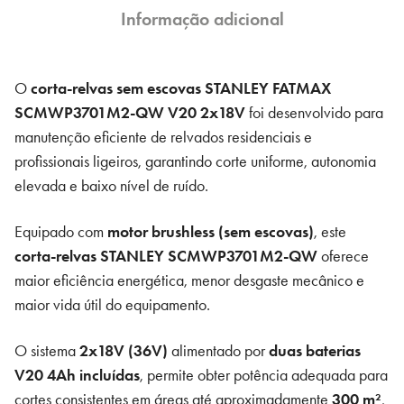
Informação adicional
V20
Li-
Ion
O
corta-relvas sem escovas STANLEY FATMAX
2x18V
SCMWP3701M2-QW V20 2x18V
foi desenvolvido para
37cm
manutenção eficiente de relvados residenciais e
com
profissionais ligeiros, garantindo corte uniforme, autonomia
2
elevada e baixo nível de ruído.
baterias
4Ah
Equipado com
motor brushless (sem escovas)
, este
corta-relvas STANLEY SCMWP3701M2-QW
oferece
maior eficiência energética, menor desgaste mecânico e
maior vida útil do equipamento.
O sistema
2x18V (36V)
alimentado por
duas baterias
V20 4Ah incluídas
, permite obter potência adequada para
cortes consistentes em áreas até aproximadamente
300 m²
,