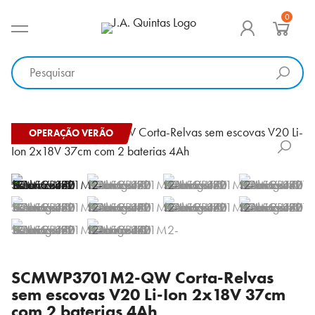
Ir
0
para
MENU PRINCIPAL
J.A. Quintas
Equipamento e acessórios para a indústria
o
conteúdo
OPERAÇÃO VERÃO
SCMWP3701M2-QW Corta-Relvas
sem escovas V20 Li-Ion 2x18V 37cm
com 2 baterias 4Ah