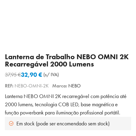
Lanterna de Trabalho NEBO OMNI 2K
Recarregável 2000 Lumens
32,90
€
37,95
€
(s/ IVA)
O
O
REF:
NEBO-OMNI-2K
Marca:
NEBO
preço
preço
original
atual
Lanterna NEBO OMNI 2K recarregável com potência até
era:
é:
2000 lumens, tecnologia COB LED, base magnética e
37,95 €.
32,90 €.
função powerbank para iluminação profissional portátil.
Em stock (pode ser encomendado sem stock)