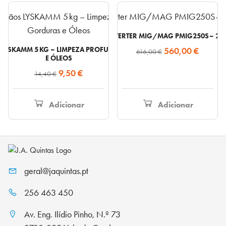
60,50 €.
45,90 €.
88,00 €.
84,10 €.
SOLDADOR INVERTER MIG/MAG PMIG250S – 250
O
O
 LYSKAMM 5 KG – LIMPEZA PROFUNDA DE GORDURAS
560,00
€
616,00
€
E ÓLEOS
preço
preço
O
O
9,50
€
14,40
€
original
atual
preço
preço
era:
é:
original
atual
616,00 €.
560,00
Adicionar
Adicionar
era:
é:
14,40 €.
9,50 €.
geral@jaquintas.pt
256 463 450
Av. Eng. Ilídio Pinho, N.º 73