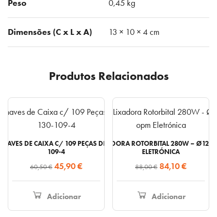
Peso
0,45 kg
Dimensões (C x L x A)
13 × 10 × 4 cm
Produtos Relacionados
HAVES DE CAIXA C/ 109 PEÇAS DE 1/4″ E 1/2″ 130-
DWE6423-QS LIXADORA ROTORBITAL 280W – Ø125M
109-4
ELETRÓNICA
O
O
O
O
45,90
€
84,10
€
60,50
€
88,00
€
preço
preço
preço
preço
original
atual
original
atual
Adicionar
Adicionar
era:
é:
era:
é: