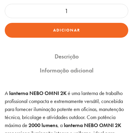
Quantidade
de
Lanterna
ADICIONAR
de
Trabalho
NEBO
OMNI
Descrição
2K
Informação adicional
Recarregável
2000
Lumens
A
lanterna NEBO OMNI 2K
é uma lanterna de trabalho
profissional compacta e extremamente versátil, concebida
para fornecer iluminação potente em oficinas, manutenção
técnica, bricolage e atividades outdoor. Com potência
máxima de
2000 lumens
, a
lanterna NEBO OMNI 2K