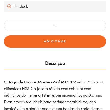
54,45 €.
51,50 €.
Em stock
Quantidade
de
Jogo
ADICIONAR
de
Brocas
HSS-
Co
Descrição
1-
13
O
Jogo de Brocas Master-Prof MOC02
inclui 25 brocas
mm
cilíndricas HSS-Co (acero rápido com cobalto) com
(25
diâmetros de
1 mm a 13 mm
, em incrementos de 0,5 mm.
Peças)
Estas brocas são ideais para perfurar metais duros, aço
–
inoxidável e materiais que exigem bordas de corte duras e
Master-