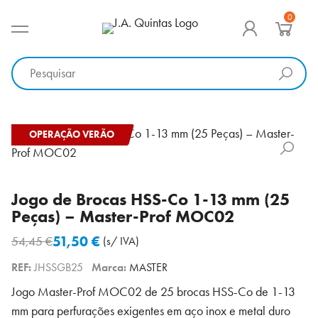
Ir
0
para
MENU PRINCIPAL
J.A. Quintas
Equipamento e acessórios para a indústria
o
conteúdo
OPERAÇÃO VERÃO
Jogo de Brocas HSS-Co 1-13 mm (25
Peças) – Master-Prof MOC02
51,50
€
54,45
€
(s/ IVA)
O
O
REF:
JHSSGB25
Marca:
MASTER
preço
preço
original
atual
Jogo Master-Prof MOC02 de 25 brocas HSS-Co de 1-13
era:
é:
mm para perfurações exigentes em aço inox e metal duro