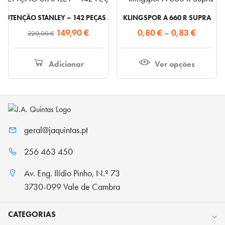
product
ANUTENÇÃO STANLEY – 142 PEÇAS STMT98109-1
KLINGSPOR A 660 R SUPRA
has
O
O
Price
149,90
€
0,80
€
–
0,83
€
220,00
€
multiple
preço
preço
range:
variants.
original
atual
0,80 €
Adicionar
Ver opções
The
era:
é:
through
options
220,00 €.
149,90 €.
0,83 €
may
be
chosen
geral@jaquintas.pt
on
the
256 463 450
product
Av. Eng. Ilídio Pinho, N.º 73
page
3730-099 Vale de Cambra
CATEGORIAS