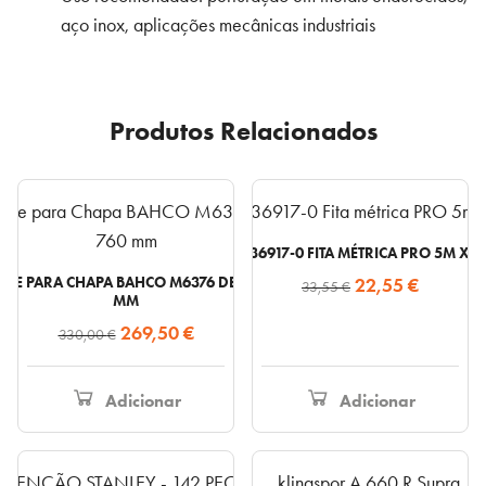
aço inox, aplicações mecânicas industriais
Produtos Relacionados
DWHT36917-0 FITA MÉTRICA PRO 5M X 
O
O
RTE PARA CHAPA BAHCO M6376 DE DOIS BRAÇOS 760
22,55
€
33,55
€
MM
preço
preço
O
O
269,50
€
330,00
€
original
atual
preço
preço
era:
é:
original
atual
33,55 €.
22,55 €.
Adicionar
Adicionar
era:
é:
330,00 €.
269,50 €.
This