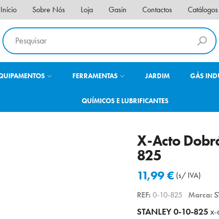
Início
Sobre Nós
Loja
Gasin
Contactos
Catálogos
QUIPAMENTOS
FERRAMENTAS
JARDIM
GÁS IND
QUÍMICOS E LUBRIFICANTES
X-Acto Dobr
825
11,99
€
(s/ IVA)
REF:
0-10-825
Marca:
S
STANLEY 0-10-825
x-