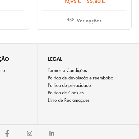
Price
12,95
€
–
55,80
€
The
range:
options
12,95 €
Ver opções
may
through
be
55,80 €
chosen
on
the
ÇÃO
LEGAL
product
nte
Termos e Condições
page
Política de devolução e reembolso
Política de privacidade
Politica de Cookies
Livro de Reclamações