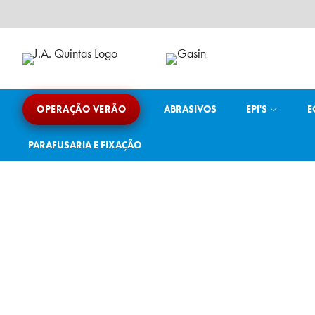
Ir
para
o
conteúdo
J.A. Quintas
Equipamento e acessórios para a indústria
OPERAÇÃO VERÃO
ABRASIVOS
EPI'S
E
PARAFUSARIA E FIXAÇÃO