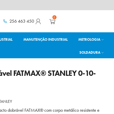
0
256 463 450
USTRIAL
MANUTENÇÃO INDUSTRIAL
METROLOGIA
SOLDADURA
ável FATMAX® STANLEY 0-10-
TANLEY
acto dobrável FATMAX® com corpo metálico resistente e