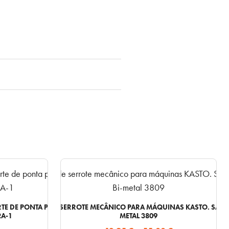
This
product
has
TE DE PONTA PARA CHAVE
FOLHAS DE SERROTE MECÂNICO PARA MÁQUINAS KASTO. SANDF
multiple
2A-1
METAL 3809
variants.