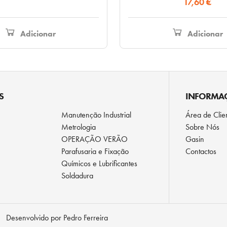
17,60
€
original
atual
era:
é:
59,40 €.
40,70 €.
Adicionar
Adicionar
S
INFORMA
Manutenção Industrial
Área de Clie
Metrologia
Sobre Nós
OPERAÇÃO VERÃO
Gasin
Parafusaria e Fixação
Contactos
Químicos e Lubrificantes
Soldadura
Desenvolvido por Pedro Ferreira