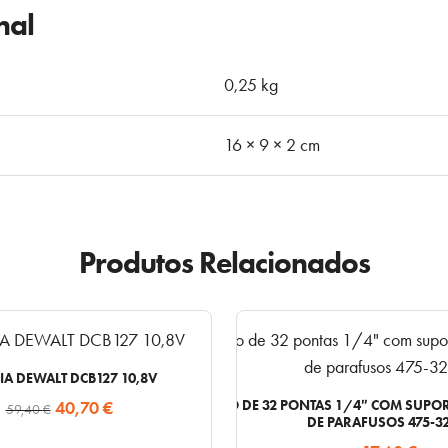
nal
0,25 kg
16 × 9 × 2 cm
Produtos Relacionados
IA DEWALT DCB127 10,8V
O
O
40,70
€
CONJUNTO DE 32 PONTAS 1/4″ COM SUPOR
59,40
€
DE PARAFUSOS 475-3
preço
preço