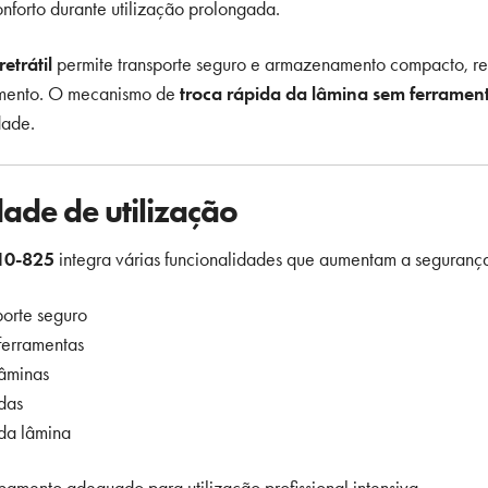
nforto durante utilização prolongada.
etrátil
permite transporte seguro e armazenamento compacto, red
amento. O mecanismo de
troca rápida da lâmina sem ferramen
dade.
dade de utilização
10-825
integra várias funcionalidades que aumentam a segurança 
porte seguro
ferramentas
âminas
das
da lâmina