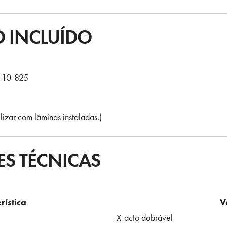
 INCLUÍDO
0-10-825
lizar com lâminas instaladas.)
ES TÉCNICAS
rística
V
X-acto dobrável