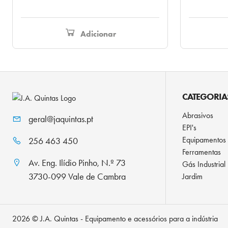
original
atual
era:
é:
96,25 €.
85,25 €.
Adicionar
CATEGORIA
Abrasivos
geral@jaquintas.pt
EPI's
Equipamentos
256 463 450
Ferramentas
Av. Eng. Ilídio Pinho, N.º 73
Gás Industrial
3730-099 Vale de Cambra
Jardim
2026 © J.A. Quintas - Equipamento e acessórios para a indústria