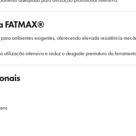
ipamento adequado para utilização profissional intensiva.
ta FATMAX®
para ambientes exigentes, oferecendo elevada resistência mecâni
a utilização intensiva e reduz o desgaste prematuro da ferrament
ionais
gens