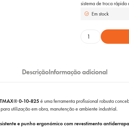
sistema de troca rápida 
Em stock
Quantidade
de
X-
Acto
Dobrável
Descrição
Informação adicional
FATMAX®
STANLEY
0-
10-
FATMAX® 0-10-825
é uma ferramenta profissional robusta conceb
825
 para utilização em obra, manutenção e ambiente industrial.
esistente e punho ergonómico com revestimento antiderrap