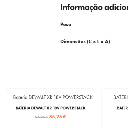
Informação adicio
Peso
Dimensões (C x L x A)
BATERIA DEWALT XR 18V POWERSTACK
BATER
O
O
85,25
€
96,25
€
preço
preço