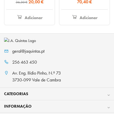
O
O
20,00
€
70,40
€
36,30
€
preço
preço
original
atual
Adicionar
Adicionar
era:
é:
36,30 €.
20,00 €.
geral@jaquintas.pt
256 463 450
Av. Eng. Ilídio Pinho, N.º 73
3730-099 Vale de Cambra
CATEGORIAS
INFORMAÇÃO