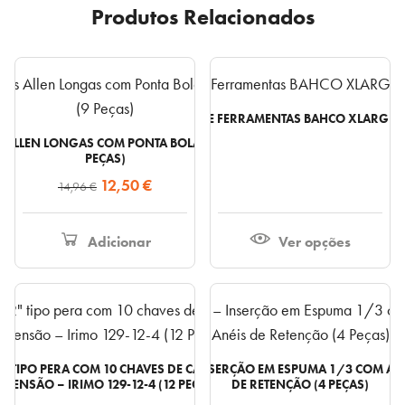
Produtos Relacionados
CARRINHO DE FERRAMENTAS BAHCO XLARGE –
 ALLEN LONGAS COM PONTA BOLA BAHCO BE-9770 (9
PEÇAS)
O
O
12,50
€
14,96
€
preço
preço
original
atual
Adicionar
Ver opções
era:
é:
14,96 €.
12,50 €.
″ TIPO PERA COM 10 CHAVES DE CAIXA SEXTAVADAS E
IRIMO IFF1E012 – INSERÇÃO EM ESPUMA 1/3 COM ALI
XTENSÃO – IRIMO 129-12-4 (12 PEÇAS)
DE RETENÇÃO (4 PEÇAS)