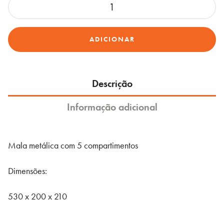
Quantidade
de
Mala
ADICIONAR
metálica
para
ferramentas
Descrição
Informação adicional
Mala metálica com 5 compartimentos
Dimensões:
530 x 200 x 210