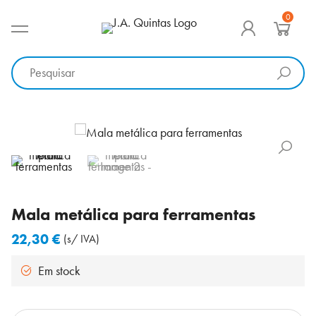
Ir
0
para
MENU PRINCIPAL
J.A. Quintas
Equipamento e acessórios para a indústria
o
conteúdo
Mala metálica para ferramentas
22,30
€
(s/ IVA)
Em stock