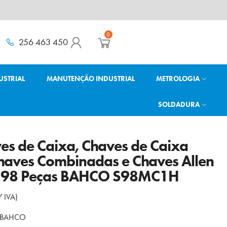
0
256 463 450
USTRIAL
MANUTENÇÃO INDUSTRIAL
METROLOGIA
SOLDADURA
es de Caixa, Chaves de Caixa
haves Combinadas e Chaves Allen
″ 98 Peças BAHCO S98MC1H
/ IVA)
BAHCO