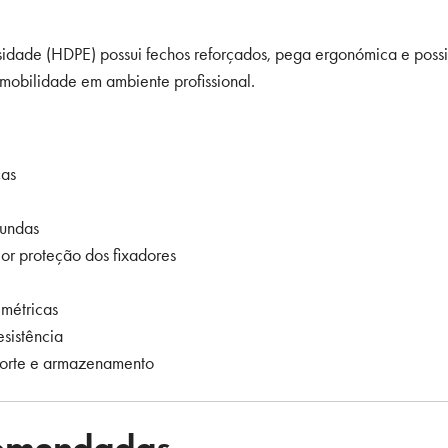
sidade (HDPE) possui fechos reforçados, pega ergonómica e possi
mobilidade em ambiente profissional.
ças
fundas
or proteção dos fixadores
métricas
sistência
porte e armazenamento
comendadas