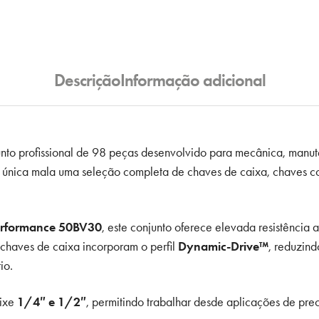
Descrição
Informação adicional
nto profissional de 98 peças desenvolvido para mecânica, manut
a única mala uma seleção completa de chaves de caixa, chaves co
performance 50BV30
, este conjunto oferece elevada resistência
 chaves de caixa incorporam o perfil
Dynamic-Drive™
, reduzind
io.
aixe
1/4″ e 1/2″
, permitindo trabalhar desde aplicações de pr