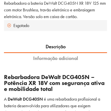
original
atual
Rebarbadora a bateria DeWalt DCG405N XR 18V 125 mm
era:
é:
com motor Brushless, travão eletrónico e embraiagem
137,50 €.
126,50 €.
eletrónica. Versão solo em caixa de cartão.
Esgotado
Descrição
Informação adicional
Rebarbadora DeWalt DCG405N –
Potência XR 18V com segurança ativa
e mobilidade total
A
DeWalt DCG405N
é uma rebarbadora profissional a
bateria desenvolvida para utilizadores que exigem