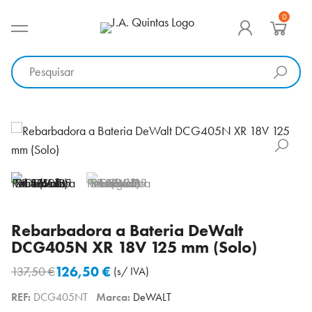
Ir
0
para
MENU PRINCIPAL
J.A. Quintas
Equipamento e acessórios para a indústria
o
conteúdo
Rebarbadora a Bateria DeWalt
DCG405N XR 18V 125 mm (Solo)
126,50
€
137,50
€
(s/ IVA)
O
O
REF:
DCG405NT
Marca:
DeWALT
preço
preço