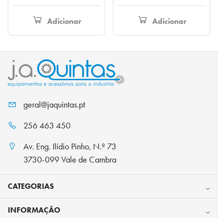
preço
preço
original
atual
original
atual
era:
é:
Adicionar
Adicionar
era:
é:
187,00 €.
129,90 
317,90 €.
215,00 €.
geral@jaquintas.pt
256 463 450
Av. Eng. Ilídio Pinho, N.º 73
3730-099 Vale de Cambra
CATEGORIAS
INFORMAÇÃO