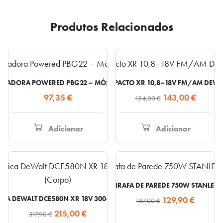
Produtos Relacionados
RILADORA POWERED PBG22 – MÓS 200MM
RÁDIO COMPACTO XR 10,8–18V FM/AM DEWA
O
O
97,35
€
143,00
€
154,00
€
preço
preço
original
atual
Adicionar
Adicionar
era:
é:
154,00 €.
143,00 
LIXADORA GIRAFA DE PAREDE 750W STANLEY 
O
O
ICA DEWALT DCE580N XR 18V 300–600ML (CORPO)
129,90
€
187,00
€
O
O
preço
preço
215,00
€
317,90
€