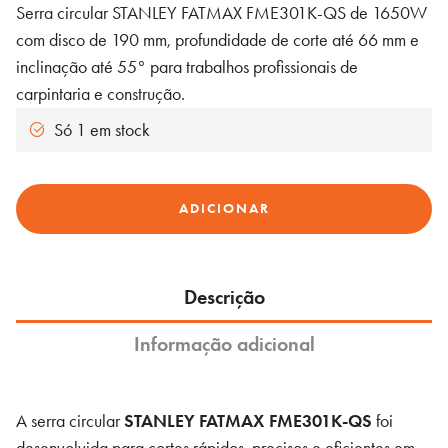
Serra circular STANLEY FATMAX FME301K-QS de 1650W
com disco de 190 mm, profundidade de corte até 66 mm e
inclinação até 55° para trabalhos profissionais de
carpintaria e construção.
Só 1 em stock
Quantidade
ADICIONAR
de
Serra
Circular
Descrição
190mm
1650W
Informação adicional
STANLEY
FATMAX
FME301K-
A serra circular
STANLEY FATMAX FME301K-QS
foi
QS