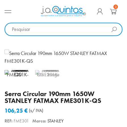
Ir
0
para
MENU PRINCIPAL
o
J.A. Quintas
Equipamento e acessórios para a indústria
conteúdo
Serra Circular 190mm 1650W
STANLEY FATMAX FME301K-QS
106,25
€
(s/ IVA)
REF:
FME301
Marca:
STANLEY