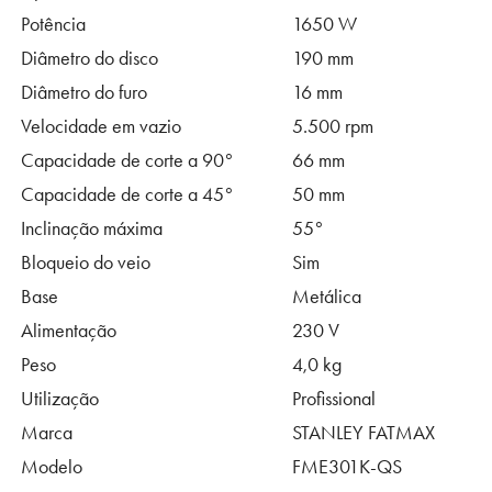
Potência
1650 W
Diâmetro do disco
190 mm
Diâmetro do furo
16 mm
Velocidade em vazio
5.500 rpm
Capacidade de corte a 90°
66 mm
Capacidade de corte a 45°
50 mm
Inclinação máxima
55°
Bloqueio do veio
Sim
Base
Metálica
Alimentação
230 V
Peso
4,0 kg
Utilização
Profissional
Marca
STANLEY FATMAX
Modelo
FME301K-QS