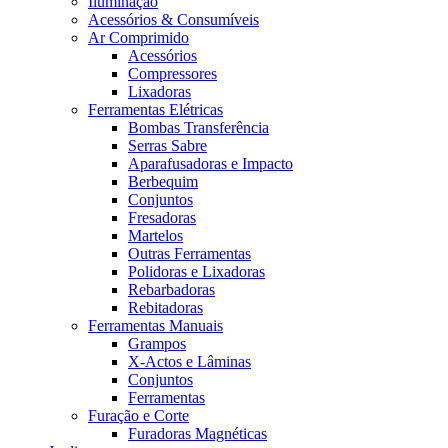
Iluminação
Acessórios & Consumíveis
Ar Comprimido
Acessórios
Compressores
Lixadoras
Ferramentas Elétricas
Bombas Transferência
Serras Sabre
Aparafusadoras e Impacto
Berbequim
Conjuntos
Fresadoras
Martelos
Outras Ferramentas
Polidoras e Lixadoras
Rebarbadoras
Rebitadoras
Ferramentas Manuais
Grampos
X-Actos e Lâminas
Conjuntos
Ferramentas
Furação e Corte
Furadoras Magnéticas