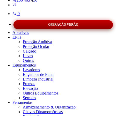
256 463 450
0
OPERAÇÃO VERÃO
Abrasivos
EPI's
Proteção Auditiva
Proteção Ocular
Calçado
Luvas
Outros
Equipamentos
Lavadoras
Engenhos de Furar
Limpeza Industrial
Prensas
Elevação
Outros Equipamentos
Serrotes
Ferramentas
Armazenamento & Organização
Chaves Dinamométricas