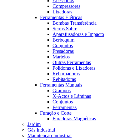
Acessórios
Compressores
Lixadoras
Ferramentas Elétricas
Bombas Transferência
Serras Sabre
Aparafusadoras e Impacto
Berbequim
Conjuntos
Fresadoras
Martelos
Outras Ferramentas
Polidoras e Lixadoras
Rebarbadoras
Rebitadoras
Ferramentas Manuais
Grampos
X-Actos e Lâminas
Conjuntos
Ferramentas
Furação e Corte
Furadoras Magnéticas
Jardim
Gás Industrial
Manutenção Industrial