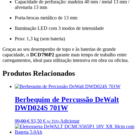
Capacidade de perfuração: madeira 40 mm / metal 13 mm /
alvenaria 13 mm
Porta-brocas metálico de 13 mm
Iluminação LED com 3 modos de intensidade
Peso: 1,3 kg (sem bateria)
Graças ao seu desempenho de topo e às baterias de grande
capacidade, o
DCD796P2
garante mais tempo de trabalho entre
carregamentos, ideal para utilização intensiva em obra ou oficina.
Produtos Relacionados
Berbequim de Percussão DeWalt
DWD024S 701W
O
O
99,00
€
93,50
€
Adicionar
(s/ IVA)
preço
preço
original
atual
era:
é: