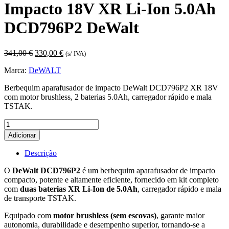
Impacto 18V XR Li-Ion 5.0Ah
DCD796P2 DeWalt
O
O
341,00
€
330,00
€
(s/ IVA)
preço
preço
Marca:
DeWALT
original
atual
era:
é:
Berbequim aparafusador de impacto DeWalt DCD796P2 XR 18V
341,00 €.
330,00 €.
com motor brushless, 2 baterias 5.0Ah, carregador rápido e mala
TSTAK.
Quantidade
de
Adicionar
Berbequim
Aparafusador
Descrição
de
Impacto
O
DeWalt DCD796P2
é um berbequim aparafusador de impacto
18V
compacto, potente e altamente eficiente, fornecido em kit completo
XR
com
duas baterias XR Li-Ion de 5.0Ah
, carregador rápido e mala
Li-
de transporte TSTAK.
Ion
5.0Ah
Equipado com
motor brushless (sem escovas)
, garante maior
DCD796P2
autonomia, durabilidade e desempenho superior, tornando-se a