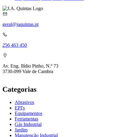
preço
preço
original
atual
era:
é:
814,00 €.
766,70 €.
geral@jaquintas.pt
256 463 450
Av. Eng. Ilídio Pinho, N.º 73
3730-099 Vale de Cambra
Categorias
Abrasivos
EPI's
Equipamentos
Ferramentas
Gás Industrial
Jardim
Manutenção Industrial