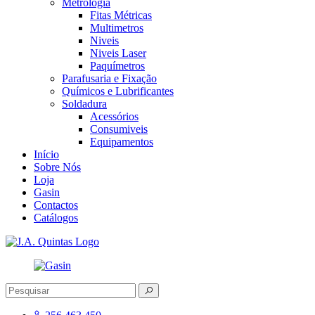
Metrologia
Fitas Métricas
Multimetros
Niveis
Niveis Laser
Paquímetros
Parafusaria e Fixação
Químicos e Lubrificantes
Soldadura
Acessórios
Consumiveis
Equipamentos
Início
Sobre Nós
Loja
Gasin
Contactos
Catálogos
J.A. Quintas
Equipamento e acessórios para a indústria