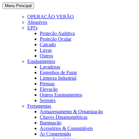
Ir
Menu Principal
para
o
OPERAÇÃO VERÃO
conteúdo
Abrasivos
EPI's
Proteção Auditiva
Proteção Ocular
Calçado
Luvas
Outros
Equipamentos
Lavadoras
Engenhos de Furar
Limpeza Industrial
Prensas
Elevação
Outros Equipamentos
Serrotes
Ferramentas
Armazenamento & Organização
Chaves Dinamométricas
Iluminação
Acessórios & Consumíveis
Ar Comprimido