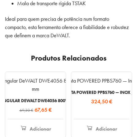
Mala de transporte rígida TSTAK
Ideal para quem precisa de potência num formato
compacto, esta ferramenta oferece a fiabilidade e robustez
que definem a marca DeWALT.
Produtos Relacionados
POLIDORA DE CINTA POWERED PPBS760 — INOX 
ANGULAR DEWALT DWE4056 800W – DISCO 115 MM
324,50
€
O
O
67,65
€
69,30
€
preço
preço
original
atual
Adicionar
Adicionar
era:
é: