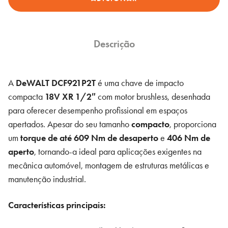
de
Impacto
Compacta
18V
Descrição
XR
1/2"
A
DeWALT DCF921P2T
é uma chave de impacto
com
compacta
18V XR 1/2″
com motor brushless, desenhada
2
para oferecer desempenho profissional em espaços
Baterias
apertados. Apesar do seu tamanho
compacto
, proporciona
5.0Ah
um
torque de até 609 Nm
de desaperto
e
406 Nm de
–
aperto
, tornando-a ideal para aplicações exigentes na
DCF921P2T
mecânica automóvel, montagem de estruturas metálicas e
DeWALT
manutenção industrial.
Características principais: