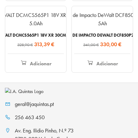
69,30 €.
67,65 €.
EWALT DCMCS565P1 18V XR 30CM COM BATERIA 5.0AH
APARAFUSADORA DE IMPACTO DEWALT DCF850P2T-
O
O
O
O
313,39
€
330,00
€
328,90
€
341,00
€
preço
preço
preço
preço
original
atual
original
atual
Adicionar
Adicionar
era:
é:
era:
é:
328,90 €.
313,39 €.
341,00 €.
330,00
geral@jaquintas.pt
256 463 450
Av. Eng. Ilídio Pinho, N.º 73