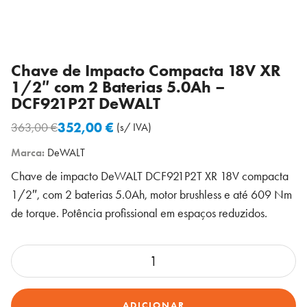
Chave de Impacto Compacta 18V XR
1/2″ com 2 Baterias 5.0Ah –
DCF921P2T DeWALT
352,00
€
363,00
€
(s/ IVA)
O
O
Marca:
DeWALT
preço
preço
original
atual
Chave de impacto DeWALT DCF921P2T XR 18V compacta
era:
é:
1/2″, com 2 baterias 5.0Ah, motor brushless e até 609 Nm
363,00 €.
352,00 €.
de torque. Potência profissional em espaços reduzidos.
Quantidade
de
Chave
ADICIONAR