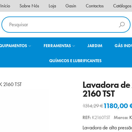
Início
Sobre Nós
Loja
Gasin
Contactos
Catálogos
QUIPAMENTOS
FERRAMENTAS
JARDIM
GÁS IND
QUÍMICOS E LUBRIFICANTES
Lavadora de 
2160 TST
1180,00
1314,29
€
O
O
preço
preço
REF:
K2160TST
Marca:
K
original
atual
Lavadora de alta press