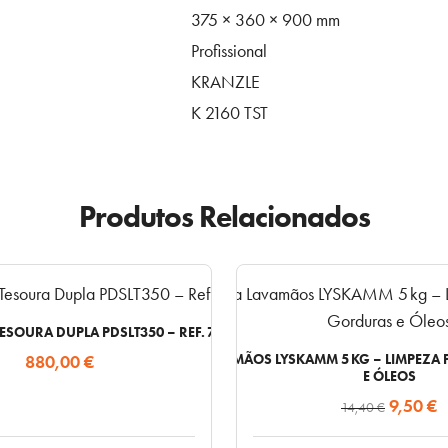
375 × 360 × 900 mm
Profissional
KRANZLE
K 2160 TST
Produtos Relacionados
ESOURA DUPLA PDSLT350 – REF. 774106
880,00
€
PASTA LAVAMÃOS LYSKAMM 5 KG – LIMPEZ
E ÓLEOS
O
9,50
€
14,40
€
preço
p