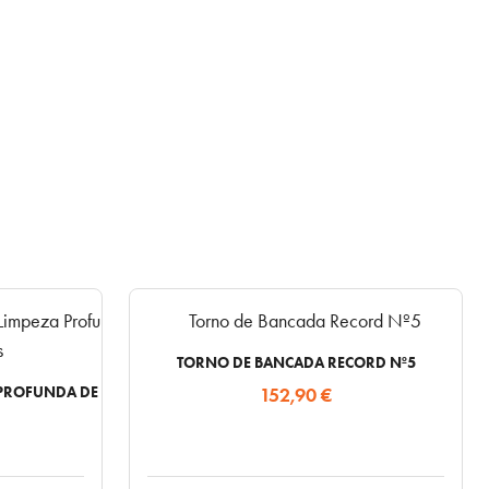
TORNO DE BANCADA RECORD Nº5
A PROFUNDA DE GORDURAS
152,90
€
O
reço