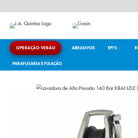
Ir
para
o
conteúdo
J.A. Quintas
Equipamento e acessórios para a indústria
OPERAÇÃO VERÃO
ABRASIVOS
EPI'S
E
PARAFUSARIA E FIXAÇÃO