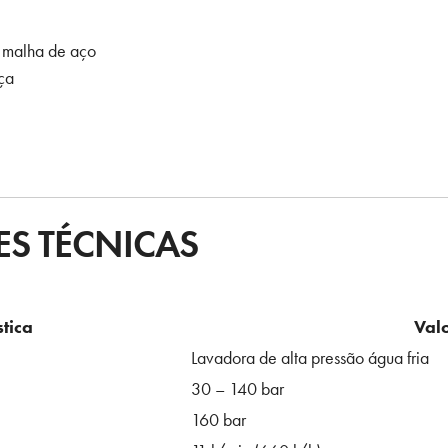
 malha de aço
ça
ES TÉCNICAS
stica
Val
Lavadora de alta pressão água fria
30 – 140 bar
160 bar