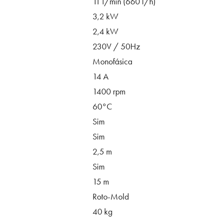
11 l/min (660 l/h)
3,2 kW
2,4 kW
230V / 50Hz
Monofásica
14 A
1400 rpm
60°C
Sim
Sim
2,5 m
Sim
15 m
Roto-Mold
40 kg