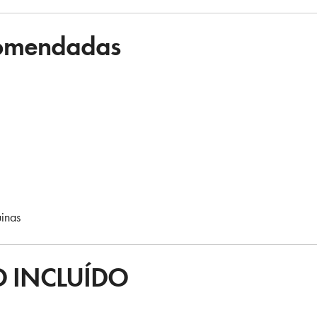
comendadas
inas
 INCLUÍDO