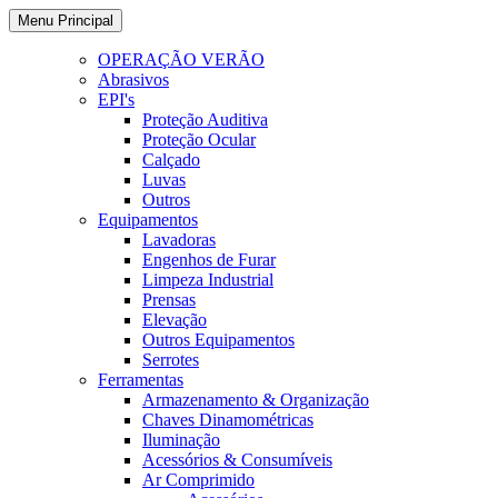
Ir
Menu Principal
para
o
OPERAÇÃO VERÃO
conteúdo
Abrasivos
EPI's
Proteção Auditiva
Proteção Ocular
Calçado
Luvas
Outros
Equipamentos
Lavadoras
Engenhos de Furar
Limpeza Industrial
Prensas
Elevação
Outros Equipamentos
Serrotes
Ferramentas
Armazenamento & Organização
Chaves Dinamométricas
Iluminação
Acessórios & Consumíveis
Ar Comprimido