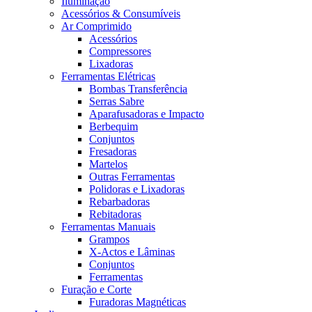
Iluminação
Acessórios & Consumíveis
Ar Comprimido
Acessórios
Compressores
Lixadoras
Ferramentas Elétricas
Bombas Transferência
Serras Sabre
Aparafusadoras e Impacto
Berbequim
Conjuntos
Fresadoras
Martelos
Outras Ferramentas
Polidoras e Lixadoras
Rebarbadoras
Rebitadoras
Ferramentas Manuais
Grampos
X-Actos e Lâminas
Conjuntos
Ferramentas
Furação e Corte
Furadoras Magnéticas