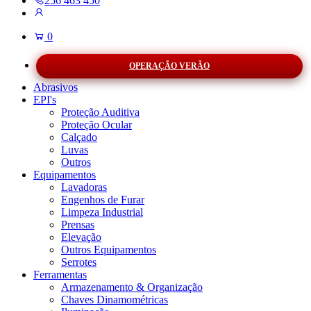
256 463 450
0
OPERAÇÃO VERÃO
Abrasivos
EPI's
Proteção Auditiva
Proteção Ocular
Calçado
Luvas
Outros
Equipamentos
Lavadoras
Engenhos de Furar
Limpeza Industrial
Prensas
Elevação
Outros Equipamentos
Serrotes
Ferramentas
Armazenamento & Organização
Chaves Dinamométricas