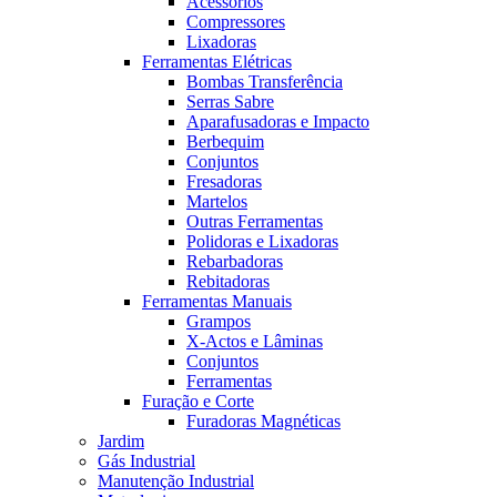
Acessórios
Compressores
Lixadoras
Ferramentas Elétricas
Bombas Transferência
Serras Sabre
Aparafusadoras e Impacto
Berbequim
Conjuntos
Fresadoras
Martelos
Outras Ferramentas
Polidoras e Lixadoras
Rebarbadoras
Rebitadoras
Ferramentas Manuais
Grampos
X-Actos e Lâminas
Conjuntos
Ferramentas
Furação e Corte
Furadoras Magnéticas
Jardim
Gás Industrial
Manutenção Industrial