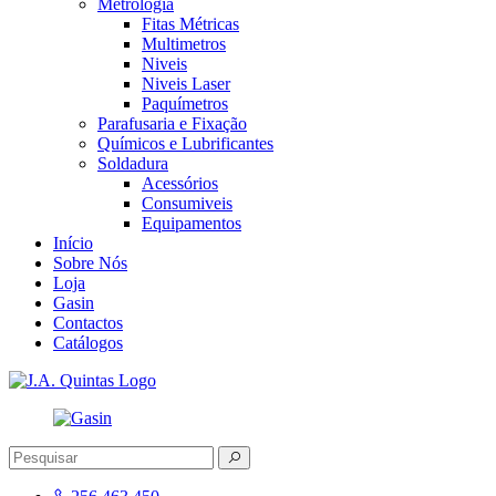
Metrologia
Fitas Métricas
Multimetros
Niveis
Niveis Laser
Paquímetros
Parafusaria e Fixação
Químicos e Lubrificantes
Soldadura
Acessórios
Consumiveis
Equipamentos
Início
Sobre Nós
Loja
Gasin
Contactos
Catálogos
J.A. Quintas
Equipamento e acessórios para a indústria