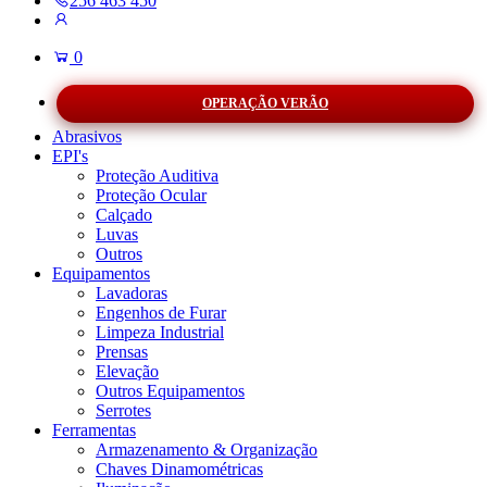
256 463 450
0
OPERAÇÃO VERÃO
Abrasivos
EPI's
Proteção Auditiva
Proteção Ocular
Calçado
Luvas
Outros
Equipamentos
Lavadoras
Engenhos de Furar
Limpeza Industrial
Prensas
Elevação
Outros Equipamentos
Serrotes
Ferramentas
Armazenamento & Organização
Chaves Dinamométricas