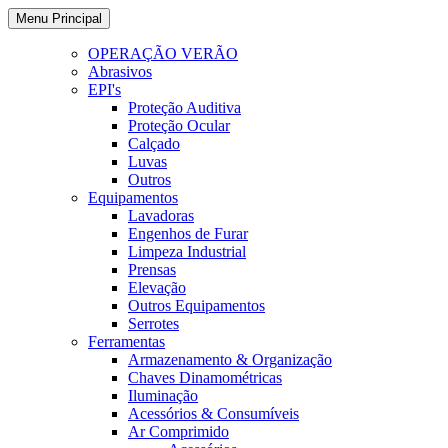
Ir
Menu Principal
para
o
OPERAÇÃO VERÃO
conteúdo
Abrasivos
EPI's
Proteção Auditiva
Proteção Ocular
Calçado
Luvas
Outros
Equipamentos
Lavadoras
Engenhos de Furar
Limpeza Industrial
Prensas
Elevação
Outros Equipamentos
Serrotes
Ferramentas
Armazenamento & Organização
Chaves Dinamométricas
Iluminação
Acessórios & Consumíveis
Ar Comprimido