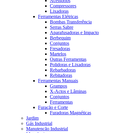
Acessórios
Compressores
Lixadoras
Ferramentas Elétricas
Bombas Transferência
Serras Sabre
Aparafusadoras e Impacto
Berbequim
Conjuntos
Fresadoras
Martelos
Outras Ferramentas
Polidoras e Lixadoras
Rebarbadoras
Rebitadoras
Ferramentas Manuais
Grampos
X-Actos e Lâminas
Conjuntos
Ferramentas
Furação e Corte
Furadoras Magnéticas
Jardim
Gás Industrial
Manutenção Industrial