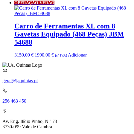
OPERAÇÃO VERÃO
Carro de Ferramentas XL com 8
Gavetas Equipado (468 Peças) JBM
54688
O
O
3150,00
€
1990,00
€
Adicionar
(s/ IVA)
preço
preço
original
atual
era:
é:
3150,00 €.
1990,00 €.
geral@jaquintas.pt
256 463 450
Av. Eng. Ilídio Pinho, N.º 73
3730-099 Vale de Cambra