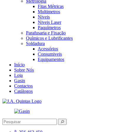
Metrologia
Fitas Métricas
Multimetros
Niveis
Niveis Laser
Paquímetros
Parafusaria e Fixação
Químicos e Lubrificantes
Soldadura
Acessórios
Consumiveis
Equipamentos
Início
Sobre Nós
Loja
Gasin
Contactos
Catálogos
J.A. Quintas
Equipamento e acessórios para a indústria