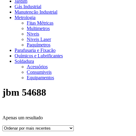
Jardim
Gás Industrial
Manutenção Industrial
Metrologia
Fitas Métricas
Multimetros
Niveis
Niveis Laser
Paquímetros
Parafusaria e Fixação
Químicos e Lubrificantes
Soldadura
Acessórios
Consumiveis
Equipamentos
jbm 54688
Apenas um resultado