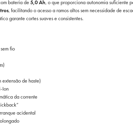
 com bateria de
5,0 Ah
, o que proporciona autonomia suficiente p
tros
, facilitando o acesso a ramos altos sem necessidade de esc
ico garante cortes suaves e consistentes.
 sem fio
as)
 extensão de haste)
i-Ion
mática da corrente
kickback”
arranque acidental
rolongado