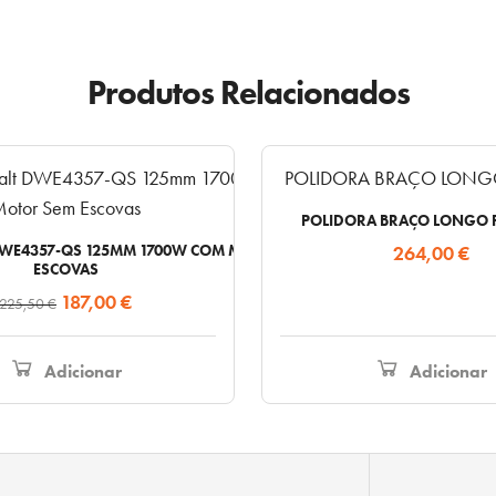
Produtos Relacionados
POLIDORA BRAÇO LONGO 
WE4357-QS 125MM 1700W COM MOTOR SEM
264,00
€
ESCOVAS
O
O
187,00
€
225,50
€
preço
preço
original
atual
Adicionar
Adicionar
era:
é:
225,50 €.
187,00 €.