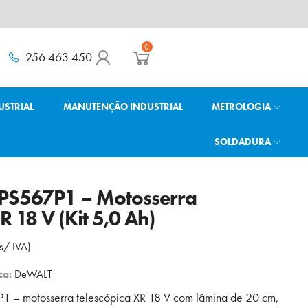
0
256 463 450
USTRIAL
MANUTENÇÃO INDUSTRIAL
METROLOGIA
SOLDADURA
S567P1 – Motosserra
R 18 V (Kit 5,0 Ah)
(s/ IVA)
ca:
DeWALT
 – motosserra telescópica XR 18 V com lâmina de 20 cm,