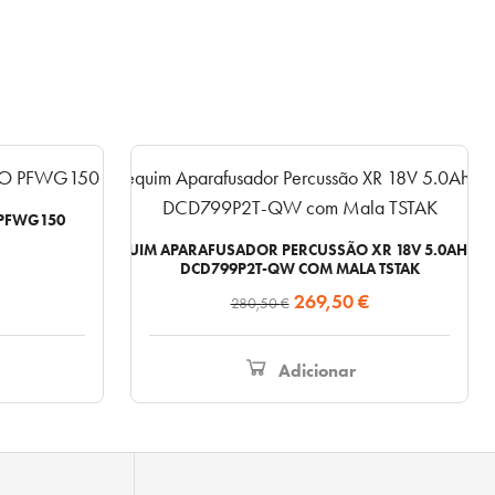
PFWG150
BERBEQUIM APARAFUSADOR PERCUSSÃO XR 18V 5.0AH DE
DCD799P2T-QW COM MALA TSTAK
O
O
269,50
€
280,50
€
preço
preço
original
atual
Adicionar
era:
é:
280,50 €.
269,50 €.