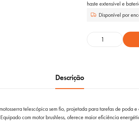
era:
é:
haste extensível e bater
324,50 €.
313,50 €.
Disponível por e
Quantidade
de
DeWalt
DCMPS567P1
–
Descrição
Motosserra
Telescópica
XR
18
otosserra telescópica sem fio, projetada para tarefas de poda 
V
. Equipado com motor brushless, oferece maior eficiência energét
(Kit
5,0
Ah)