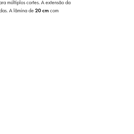
ara múltiplos cortes. A extensão da
adas. A lâmina de
20 cm
com