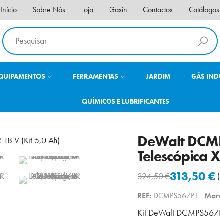
Início
Sobre Nós
Loja
Gasin
Contactos
Catálogos
QUIPAMENTOS
FERRAMENTAS
JARDIM
GÁS IND
QUÍMICOS E LUBRIFICANTES
DeWalt DCMP
Telescópica X
313,50
€
324,50
€
O
O
preço
preço
REF:
DCMPS567P1
Mar
original
atual
Kit DeWalt DCMPS567P1