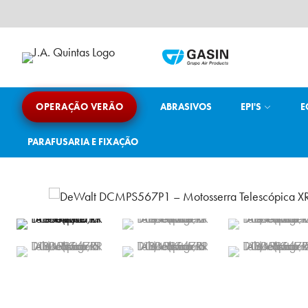
Ir
para
o
conteúdo
J.A. Quintas
Equipamento e acessórios para a indústria
OPERAÇÃO VERÃO
ABRASIVOS
EPI'S
E
PARAFUSARIA E FIXAÇÃO