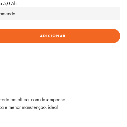
ia 5,0 Ah.
ncomenda
ADICIONAR
e corte em altura, com desempenho
ica e menor manutenção, ideal