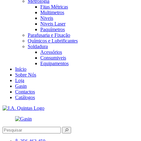
Metrologia
Fitas Métricas
Multimetros
Niveis
Niveis Laser
Paquímetros
Parafusaria e Fixação
Químicos e Lubrificantes
Soldadura
Acessórios
Consumiveis
Equipamentos
Início
Sobre Nós
Loja
Gasin
Contactos
Catálogos
J.A. Quintas
Equipamento e acessórios para a indústria