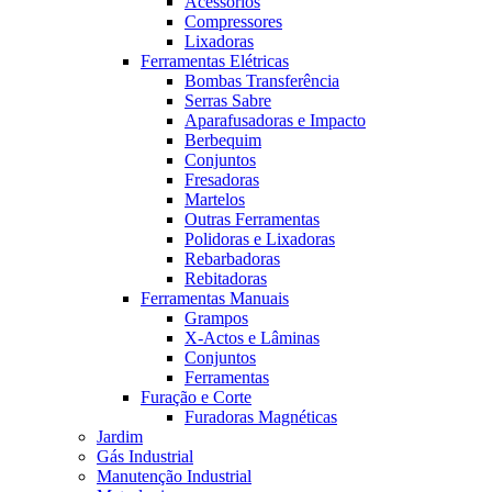
Acessórios
Compressores
Lixadoras
Ferramentas Elétricas
Bombas Transferência
Serras Sabre
Aparafusadoras e Impacto
Berbequim
Conjuntos
Fresadoras
Martelos
Outras Ferramentas
Polidoras e Lixadoras
Rebarbadoras
Rebitadoras
Ferramentas Manuais
Grampos
X-Actos e Lâminas
Conjuntos
Ferramentas
Furação e Corte
Furadoras Magnéticas
Jardim
Gás Industrial
Manutenção Industrial