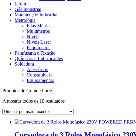
Jardim
Gás Industrial
Manutenção Industrial
Metrologia
Fitas Métricas
Multimetros
Niveis
Niveis Laser
Paquímetros
Parafusaria e Fixação
Químicos e Lubrificantes
Soldadura
Acessórios
Consumiveis
Equipamentos
Produtos de Grande Porte
Ordenado
A mostrar todos os 10 resultados
por
mais
recentes
Curvadora de 3 Rolos Monofásica