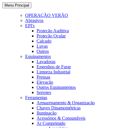
Ir
Menu Principal
para
o
OPERAÇÃO VERÃO
conteúdo
Abrasivos
EPI's
Proteção Auditiva
Proteção Ocular
Calçado
Luvas
Outros
Equipamentos
Lavadoras
Engenhos de Furar
Limpeza Industrial
Prensas
Elevação
Outros Equipamentos
Serrotes
Ferramentas
Armazenamento & Organização
Chaves Dinamométricas
Iluminação
Acessórios & Consumíveis
Ar Comprimido