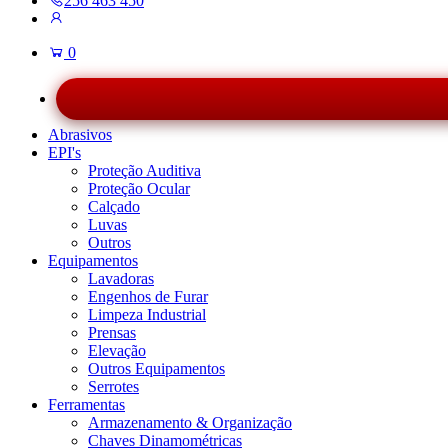
256 463 450
0
Abrasivos
EPI's
Proteção Auditiva
Proteção Ocular
Calçado
Luvas
Outros
Equipamentos
Lavadoras
Engenhos de Furar
Limpeza Industrial
Prensas
Elevação
Outros Equipamentos
Serrotes
Ferramentas
Armazenamento & Organização
Chaves Dinamométricas