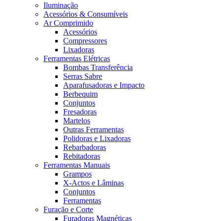
Iluminação
Acessórios & Consumíveis
Ar Comprimido
Acessórios
Compressores
Lixadoras
Ferramentas Elétricas
Bombas Transferência
Serras Sabre
Aparafusadoras e Impacto
Berbequim
Conjuntos
Fresadoras
Martelos
Outras Ferramentas
Polidoras e Lixadoras
Rebarbadoras
Rebitadoras
Ferramentas Manuais
Grampos
X-Actos e Lâminas
Conjuntos
Ferramentas
Furação e Corte
Furadoras Magnéticas